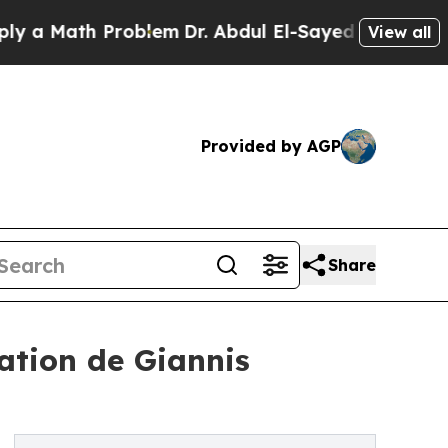
ath Problem
Dr. Abdul El-Sayed on Historic Michig
View all
Provided by AGP
Share
ation de Giannis