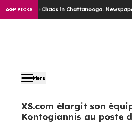
ollapse
Chaos in Chattanooga. Newspaper Owner C
AGP PICKS
Menu
XS.com élargit son équi
Kontogiannis au poste 