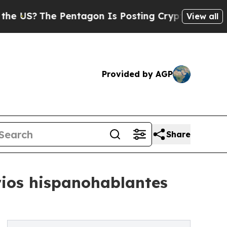
ntagon Is Posting Cryptic Biblical Messages on 
View all
Provided by AGP
Share
rios hispanohablantes