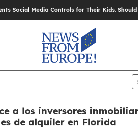
a Controls for Their Kids. Should the US?
The Pe
 a los inversores inmobilia
s de alquiler en Florida